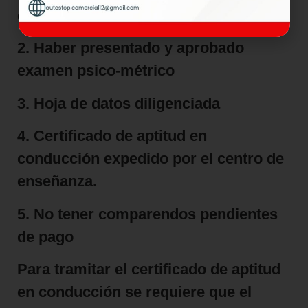
ciudadanía
2.
Haber presentado y aprobado
examen psico-métrico
3.
Hoja de datos diligenciada
4.
Certificado de aptitud en
conducción expedido por el centro de
enseñanza.
5.
No tener comparendos pendientes
de pago
Para tramitar el certificado de aptitud
en conducción se requiere que el