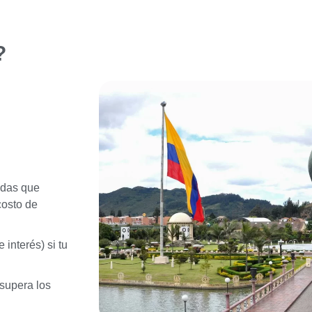
?
adas que
costo de
interés) si tu
 supera los