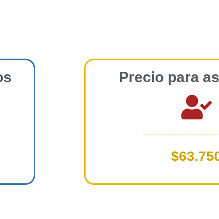
os
Precio para a
$63.75