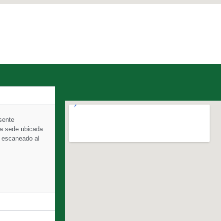
sente
ica sede ubicada
o escaneado al