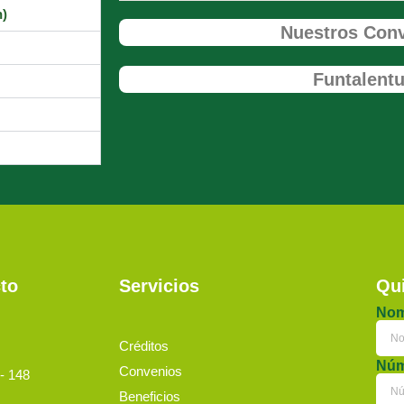
n)
Nuestros Con
Funtalent
to
Servicios
Qui
Nom
Créditos
Núm
Convenios
- 148
Beneficios