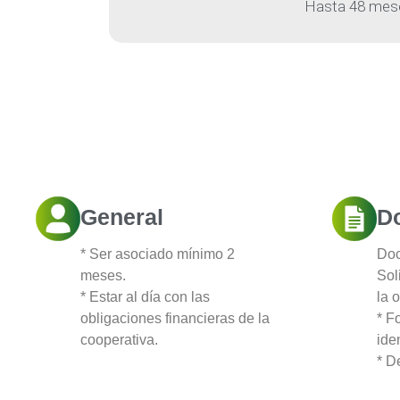
Hasta 48 mes
General
D
* Ser asociado mínimo 2
Doc
meses.
Sol
* Estar al día con las
la o
obligaciones financieras de la
* F
cooperativa.
ide
* D