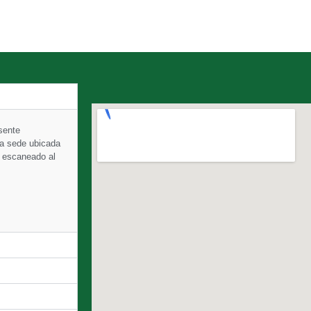
sente
ica sede ubicada
o escaneado al