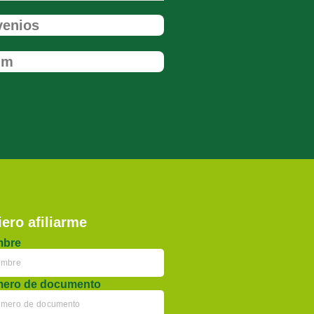
venios
um
ero afiliarme
bre
ero de documento