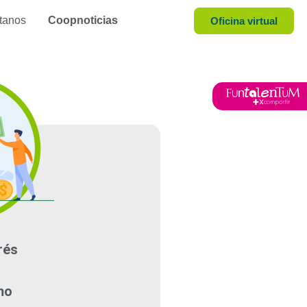
tanos
Coopnoticias
Oficina virtual
rés
mo