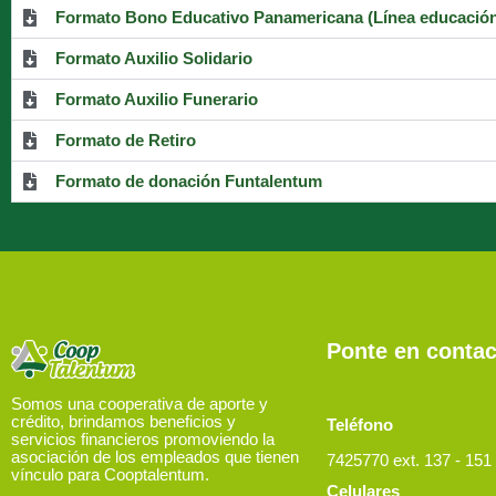
Formato Bono Educativo Panamericana (Línea educació
Formato Auxilio Solidario
Formato Auxilio Funerario
Formato de Retiro
Formato de donación Funtalentum
Ponte en contac
Somos una cooperativa de aporte y
crédito, brindamos beneficios y
Teléfono
servicios financieros promoviendo la
asociación de los empleados que tienen
7425770 ext. 137 - 151 
vínculo para Cooptalentum.
Celulares