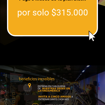
mantenimiento
por solo $315.000
Sin cuota de