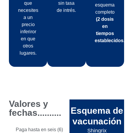
que
sin tasa
esquema
necesites
de intrés.
completo
a un
(2 dosis
precio
en
inferiror
tiempos
en que
establecidos.
otros
lugares.
Valores y
Esquema de
fechas..........
vacunación
Paga hasta en seis (6)
Shingrix