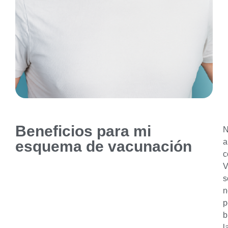
Beneficios para mi
N
a
esquema de vacunación
c
V
s
n
p
b
l