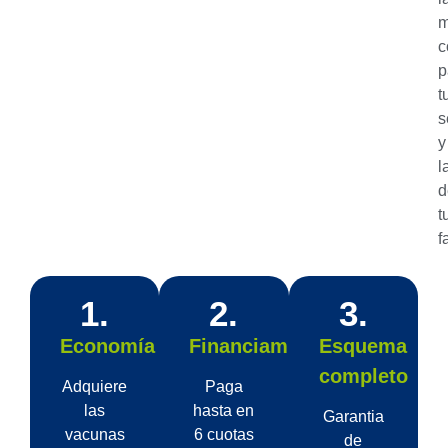
m
c
p
t
s
y
l
d
t
f
1.
2.
3.
Economía
Financiamiento
Esquema
completo
Adquiere
Paga
las
hasta en
Garantia
vacunas
6 cuotas
de